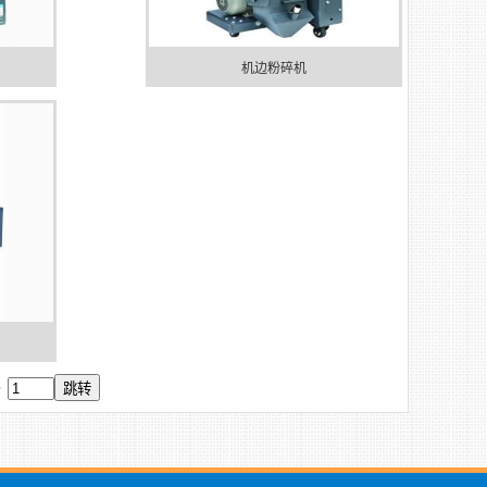
机边粉碎机
条